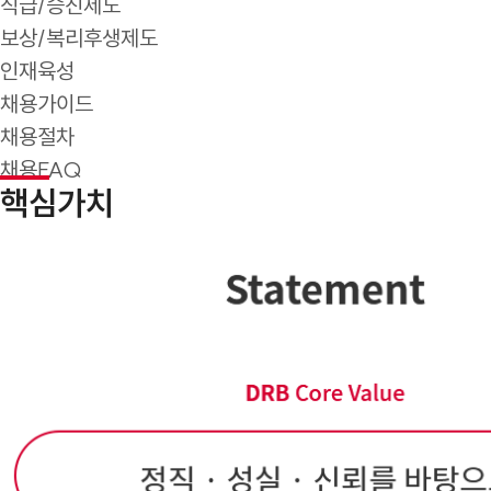
직급/승진제도
보상/복리후생제도
인재육성
채용가이드
채용절차
채용FAQ
핵심가치