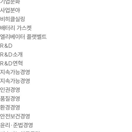
기업문화
사업분야
비히클실링
배터리 가스켓
엘리베이터 플랫벨트
R&D
R&D소개
R&D연혁
지속가능경영
지속가능경영
인권경영
품질경영
환경경영
안전보건경영
윤리·준법경영