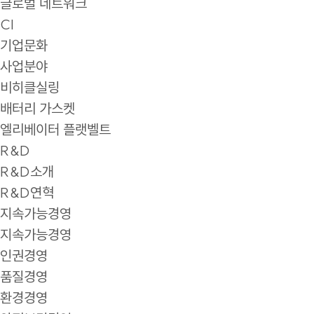
글로벌 네트워크
CI
기업문화
사업분야
비히클실링
배터리 가스켓
엘리베이터 플랫벨트
R&D
R&D소개
R&D연혁
지속가능경영
지속가능경영
인권경영
품질경영
환경경영